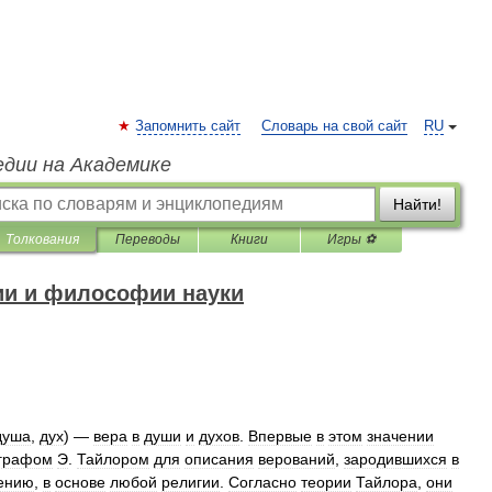
Запомнить сайт
Словарь на свой сайт
RU
едии на Академике
Найти!
Толкования
Переводы
Книги
Игры ⚽
ии и философии науки
душа
,
дух
) —
вера
в
души
и
духов
.
Впервые
в
этом
значении
графом
Э
.
Тайлором
для
описания
верований
,
зародившихся
в
ению
,
в
основе
любой
религии
.
Согласно
теории
Тайлора
,
они