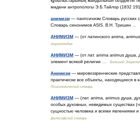
құбылыстарының жандылығын білдіретін т
мәдени антропологы Э.Б.Тайлор (1832 1
анимизм
— панпсихизм Словарь русских си
Словарь синонимов ASIS. В.Н. Тришин 
АНИМИЗМ
— (от латинского anima, animu
энциклопедия
АНИМИЗМ
— (от лат. anima animus душа, 
элемент всякой религии …
Большой Энциклоп
Анимизм
— мировоззренческие представл
практически все объекты, находящиеся в 
Психологический словарь
АНИМИЗМ
— (лат. anima, animus душа, д
особых духовных, невидимых существах (ч
сущностью человека и всеми явлениями 
философский словарь