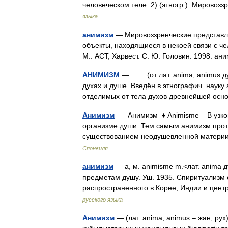
человеческом теле. 2) (этногр.). Миров
языка
анимизм
— Мировоззренческие представле
объекты, находящиеся в некоей связи с че
М.: АСТ, Харвест. С. Ю. Головин. 1998. 
АНИМИЗМ
— (от лат. anima, animus дух
духах и душе. Введён в этнографич. науку 
отделимых от тела духов древнейшей о
Анимизм
— Анимизм ♦ Animisme В узком
организме души. Тем самым анимизм про
существованием неодушевленной материи
Спонвиля
анимизм
— а, м. animisme m.<лат. anima
предметам душу. Уш. 1935. Спиритуализм 
распространенного в Корее, Индии и це
русского языка
Анимизм
— (лат. аnima, animus – жан, рух