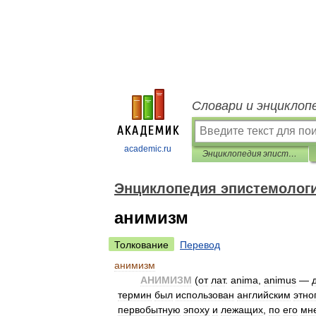
Словари и энциклоп
academic.ru
Энциклопедия эпистемологии и философии науки
Энциклопедия эпистемолог
анимизм
Толкование
Перевод
анимизм
АНИМИЗМ
(
от
лат
.
anima
,
animus
—
термин
был
использован
английским
этно
первобытную
эпоху
и
лежащих
,
по
его
мн