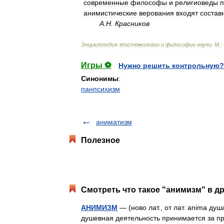
современные
философы
и
религиоведы
анимистические
верования
входят
состав
А
.
Н
.
Красников
Энциклопедия
эпистемологии
и
философии
науки
.
М
.
:
Игры ⚽
Нужно решить контрольную?
Синонимы
:
панпсихизм
аниматизм
Полезное
Смотреть что такое "анимизм" в др
АНИМИЗМ
— (ново лат., от лат. anima ду
душевная деятельность принимается за при