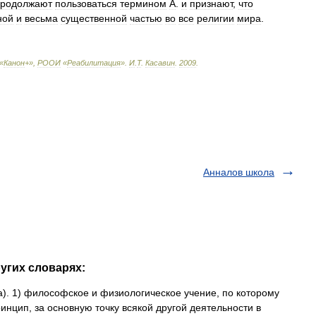
продолжают
пользоваться
термином
А
.
и
признают
,
что
ной
и
весьма
существенной
частью
во
все
религии
мира
.
«
Канон
+»,
РООИ
«
Реабилитация
»
.
И
.
Т
.
Касавин
.
2009
.
Анналов школа
угих словарях:
ша). 1) философское и физиологическое учение, по которому
нцип, за основную точку всякой другой деятельности в