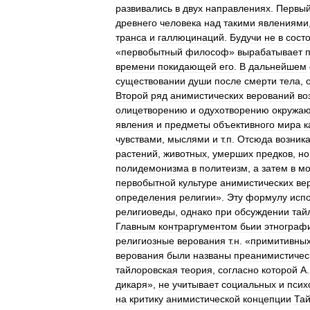
развивались
в
двух
направлениях
.
Первы
древнего
человека
над
такими
явлениями
транса
и
галлюцинаций
.
Будучи
не
в
сост
«
первобытный
философ
»
вырабатывает
времени
покидающей
его
.
В
дальнейшем
существовании
души
после
смерти
тела
,
Второй
ряд
анимистических
верований
во
олицетворению
и
одухотворению
окружа
явления
и
предметы
объективного
мира
к
чувствами
,
мыслями
и
т
.
п
.
Отсюда
возник
растений
,
животных
,
умерших
предков
,
но
полидемонизма
в
политеизм
,
а
затем
в
мо
первобытной
культуре
анимистических
ве
определения
религии
».
Эту
формулу
исп
религиоведы
,
однако
при
обсуждении
тай
Главным
контраргументом
бьии
этнограф
религиозные
верования
т
.
н
. «
примитивны
верования
были
названы
преанимистичес
тайлоровская
теория
,
согласно
которой
А
дикаря
»,
не
учитывает
социальных
и
псих
на
критику
анимистической
концепции
Та