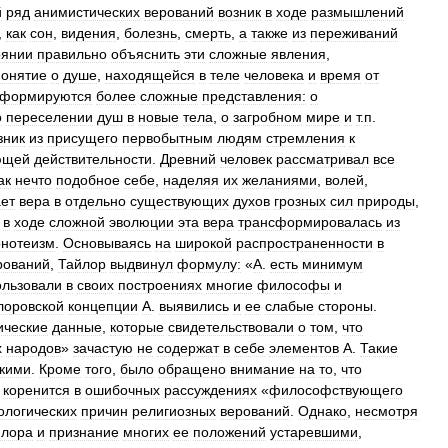
й
ряд
анимистических
верований
возник
в
ходе
размышлений
,
как
сон
,
видения
,
болезнь
,
смерть
,
а
также
из
переживаний
оянии
правильно
объяснить
эти
сложные
явления
,
понятие
о
душе
,
находящейся
в
теле
человека
и
время
от
формируются
более
сложные
представления:
о
о
переселении
душ
в
новые
тела
,
о
загробном
мире
и
т
.
п
.
зник
из
присущего
первобытным
людям
стремления
к
ющей
действительности
.
Древний
человек
рассматривал
все
ак
нечто
подобное
себе
,
наделяя
их
желаниями
,
волей
,
ает
вера
в
отдельно
существующих
духов
грозных
сил
природы
,
в
ходе
сложной
эволюции
эта
вера
трансформировалась
из
нотеизм
.
Основываясь
на
широкой
распространенности
в
рований
,
Тайлор
выдвинул
формулу:
«
А
.
есть
минимум
ользовали
в
своих
построениях
многие
философы
и
лоровской
концепции
А
.
выявились
и
ее
слабые
стороны
.
ические
данные
,
которые
свидетельствовали
о
том
,
что
х
народов
»
зачастую
не
содержат
в
себе
элементов
А
.
Такие
кими
.
Кроме
того
,
было
обращено
внимание
на
то
,
что
.
коренится
в
ошибочных
рассуждениях
«
философствующего
ологических
причин
религиозных
верований
.
Однако
,
несмотря
йлора
и
признание
многих
ее
положений
устаревшими
,