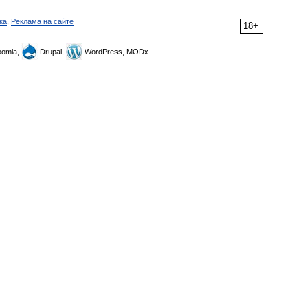
ка
,
Реклама на сайте
18+
omla,
Drupal,
WordPress, MODx.