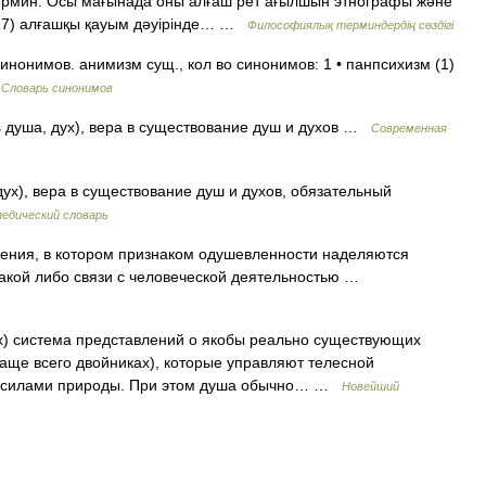
ермин. Осы мағынада оны алғаш рет ағылшын этнографы және
917) алғашқы қауым дәуірінде… …
Философиялық терминдердің сөздігі
нонимов. анимизм сущ., кол во синонимов: 1 • панпсихизм (1)
…
Словарь синонимов
s душа, дух), вера в существование душ и духов …
Современная
дух), вера в существование душ и духов, обязательный
едический словарь
ения, в котором признаком одушевленности наделяются
какой либо связи с человеческой деятельностью …
ух) система представлений о якобы реально существующих
аще всего двойниках), которые управляют телесной
и силами природы. При этом душа обычно… …
Новейший